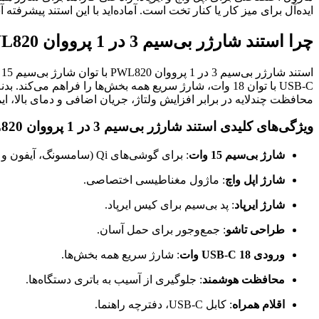
ایده‌آل برای میز کار یا کنار تخت است. آماده‌اید با این استند پیشرفته 
چرا استند شارژر بی‌سیم 3 در 1 پرووان PWL820 انتخابی برتر است؟
محافظت چندلایه در برابر افزایش ولتاژ، جریان اضافی و دمای بالا، 
ویژگی‌های کلیدی استند شارژر بی‌سیم 3 در 1 پرووان PWL820
شارژ بی‌سیم 15 وات
: برای گوشی‌های Qi (سامسونگ، آیفون و غیره).
شارژ اپل واچ
: ماژول مغناطیسی اختصاصی.
شارژ ایرپاد
: پد بی‌سیم برای کیس ایرپاد.
طراحی تاشو
: جمع‌وجور برای حمل آسان.
ورودی USB-C 18 وات
: شارژ سریع همه بخش‌ها.
محافظت هوشمند
: جلوگیری از آسیب به باتری دستگاه‌ها.
اقلام همراه
: کابل USB-C، دفترچه راهنما.