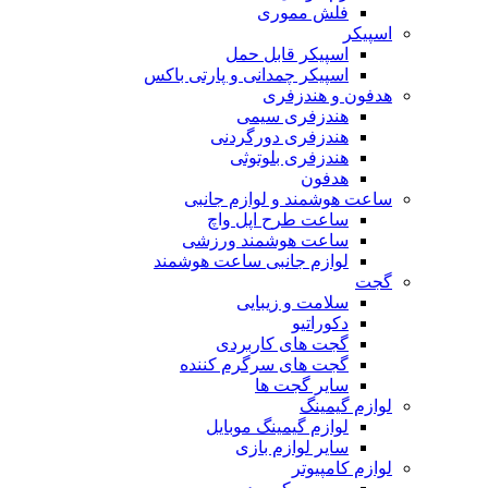
فلش مموری
اسپیکر
اسپیکر قابل حمل
اسپیکر چمدانی و پارتی باکس
هدفون و هندزفری
هندزفری سیمی
هندزفری دورگردنی
هندزفری بلوتوثی
هدفون
ساعت هوشمند و لوازم جانبی
ساعت طرح اپل واچ
ساعت هوشمند ورزشی
لوازم جانبی ساعت هوشمند
گجت
سلامت و زیبایی
دکوراتیو
گجت های کاربردی
گجت های سرگرم کننده
سایر گجت ها
لوازم گیمینگ
لوازم گیمینگ موبایل
سایر لوازم بازی
لوازم کامپیوتر