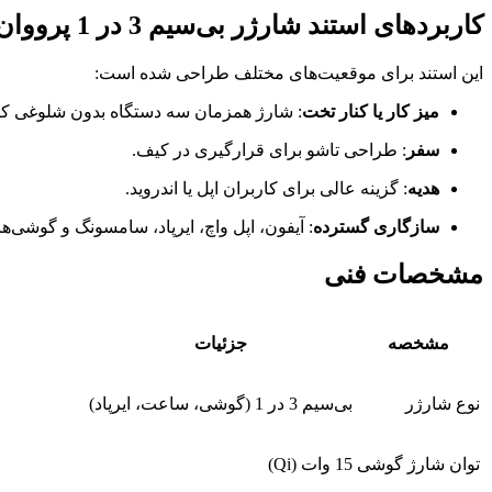
کاربردهای استند شارژر بی‌سیم 3 در 1 پرووان PWL820
این استند برای موقعیت‌های مختلف طراحی شده است:
میز کار یا کنار تخت
: شارژ همزمان سه دستگاه بدون شلوغی کا
سفر
: طراحی تاشو برای قرارگیری در کیف.
هدیه
: گزینه عالی برای کاربران اپل یا اندروید.
سازگاری گسترده
: آیفون، اپل واچ، ایرپاد، سامسونگ و گوشی‌های 
مشخصات فنی
مشخصه
جزئیات
نوع شارژر
بی‌سیم 3 در 1 (گوشی، ساعت، ایرپاد)
توان شارژ گوشی
15 وات (Qi)