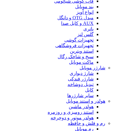
قاب گوشی شیائومی
بند موبایل
انواع آویز
مبدل OTG و دانگل
AUX و کابل صدا
باتری
گلس لنز
تجهیزات گوشی
تجهیزات فروشگاهی
استند ویترین
سیخ و شاخک رگال
ماکت موبایل
شارژر موبایل
شارژ دیواری
شارژر فندکی
تبدیل دوشاخه
کابل
سایر شارژرها
هولدر و استند موبایل
هولدر ماشین
استند رومیزی و روزمره
هولدر موتور و دوچرخه
رم و فلش و حافظه
رم موبایل