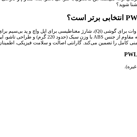
آشنا شوید؟
استند شارژر بی‌سیم 3 در 1 پرووان PWL820 با توان شارژ بی‌سیم 15 وات برای گوشی (i
USB-C با توان 18 وات، شارژ سریع همه بخش‌ها را فرا
ایمنی کامل را تضمین می‌کند. گارانتی اصالت و سلامت فیزیکی، اطمین