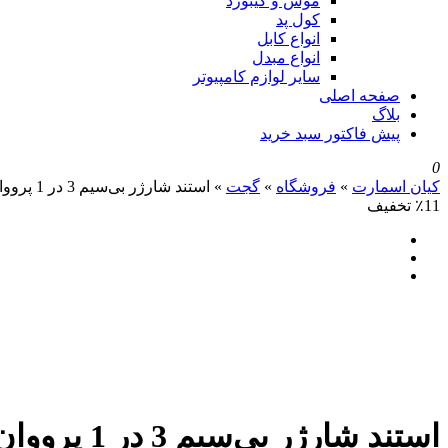
موس و کیبورد
کول پد
انواع کابل
انواع مبدل
سایر لوازم کامپیوتر
صفحه اصلی
بلاگ
پیش فاکتور سبد خرید
0
کیان اسمارت
»
فروشگاه
»
گجت
»
استند شارژر بی‌سیم 3 در 1 پرووان مدل PWL820
٪11 تخفیف
استند شارژر بی‌سیم 3 در 1 پرووان مدل PWL820