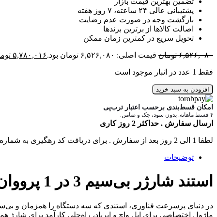
تضمین بهترین قیمت بازار
پشتیبانی عالی ۲۴ ساعته، ۷ روز هفته
بازگشت وجه در صورت عدم رضایت
اصالت کالاها از برترین برندها
تحویل سریع در کمترین زمان ممکن
۶,۵۲۶,۰۸۰
تومان
قیمت اصلی: ۶,۵۲۶,۰۸۰ تومان بود.
۵,۷۸۰,۰۱۶
توم
فقط 1 عدد در انبار موجود است
افزودن به سبد خرید
امکان قسط‌بندی برحسب اعتبار ترب‌پی
۴ قسط ماهانه. بدون سود، چک و ضامن.
ارسال سفارش . حداکثر 2 روز کاری
لطفا 1 الی 2 روز بعد از سفارش . برای دریافت کد رهگیری به شماره تماس های سایت زنگ بزنید .
توضیحات
استند شارژر بی‌سیم 3 در 1 پرووان PWL820: شارژ همزمان گوشی، ساعت و ایرپاد
در دنیای پرسرعت فناوری، استندی که سه دستگاه را همزمان و بی‌س
ماژول اختصاصی برای اپل واچ و ایرپاد، راه‌حلی کارآمد برای شارژ همز