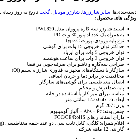
دسته‌بندی‌ها:
سایر شارژرها
,
شارژر موبایل
,
گجت
تاریخ به روز رسانی
ویژگی های محصول:
استند شارژر سه کاره پرووان مدل PWL820
به همراه یک عدد آداپتور 30 وات PD
نوع پایه ورودی: پورت Type-C
حداکثر توان خروجی 15 وات برای گوشی
توان خروجی 5 وات برای ایرپاد
توان خروجی 3 وات برای ساعت هوشمند
طراحی سه‌کاره و تاشو برای صرفه‌جویی در فضا
سازگار با دستگاه‌های مجهز به فناوری شارژ بی‌سیم (Qi)
محافظت در برابر دما و جریان اضافی
اتصال مغناطیسی برای گوشی‌های سازگار
پایه ضدلغزش و محکم
مناسب برای میز کار یا استفاده در خانه
ابعاد: 12.2x6.4x1.6 سانتی متر
وزن: 207 گرم
جنس بدنه: Abs + Pc + آلیاژ آلومینیوم
دارای استاندار های FCC/CE/RoHS
اقلام همراه: کلگی، کابل تایپ سی، دو عدد حلقه مغناطیسی (Metal Ring)
گارانتی 12 ماهه شرکتی