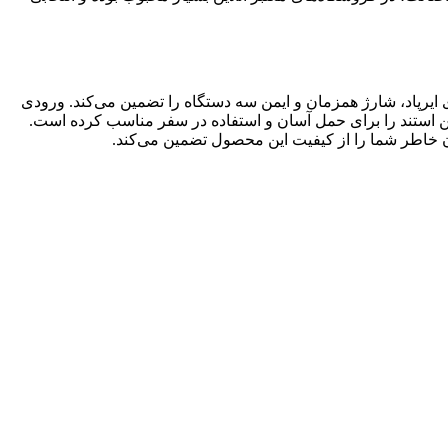
Q)، شارژ مغناطیسی برای اپل واچ و پد بی‌سیم برای ایرپاد، شارژ همزمان و ایمن سه دستگاه را تضمین می‌کند. ورودی
هم می‌کند. بدنه مقاوم از جنس ABS با وزن سبک (حدود 220 گرم) و طراحی تاشو، این استند را برای حمل آسان و استفاده در سفر مناسب کرده است.
ان خاطر شما را از کیفیت این محصول تضمین می‌کند.