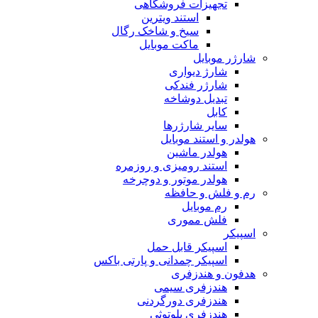
تجهیزات فروشگاهی
استند ویترین
سیخ و شاخک رگال
ماکت موبایل
شارژر موبایل
شارژ دیواری
شارژر فندکی
تبدیل دوشاخه
کابل
سایر شارژرها
هولدر و استند موبایل
هولدر ماشین
استند رومیزی و روزمره
هولدر موتور و دوچرخه
رم و فلش و حافظه
رم موبایل
فلش مموری
اسپیکر
اسپیکر قابل حمل
اسپیکر چمدانی و پارتی باکس
هدفون و هندزفری
هندزفری سیمی
هندزفری دورگردنی
هندزفری بلوتوثی