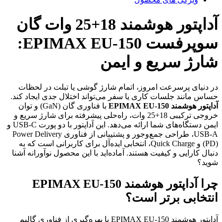
آداپتور هوشمند 18+25 وات گان
سوپرفست EPIMAX EU-150:
شارژ سریع و ایمن
در دنیای پرسرعت امروز، اتمام شارژ گوشی یا تبلت در لحظات
حساس مانند جلسات کاری یا سفر می‌تواند اختلال جدی ایجاد کند.
آداپتور هوشمند EPIMAX EU-150
با فناوری گان (GaN) و توان
خروجی ترکیبی 18+25 وات، راه‌حلی پیشرفته برای شارژ سریع و
ایمن دستگاه‌های شما ارائه می‌دهد. این آداپتور با دو پورت USB-C و
USB-A، طراحی جمع‌وجور و پشتیبانی از فناوری Power Delivery
(PD) و Quick Charge، انتخابی ایده‌آل برای کاربرانی است که به
دنبال کارایی و کیفیت هستند. آماده‌اید با این محصول نوآورانه آشنا
شوید؟
چرا آداپتور هوشمند EPIMAX EU-150
انتخابی برتر است؟
آداپتور هوشمند EPIMAX EU-150 با بهره‌گیری از فناوری گالیم