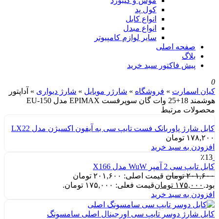
موس و کیبورد
کول پد
انواع کابل
انواع مبدل
سایر لوازم کامپیوتر
صفحه اصلی
بلاگ
پیش فاکتور سبد خرید
0
کیان اسمارت
»
فروشگاه
»
شارژر موبایل
»
شارژ دیواری
»
آداپتور
هوشمند 18+25 وات گان سوپرفست EPIMAX مدل EU-150
محصولات مرتبط
کابل شارژ پاوربانک فست تایپ سی به آیفون اکسیژن مدل LX22
۱۷۸,۲۰۰
تومان
افزودن به سبد خرید
٪13
کابل تایپ سی 2 آمپر WuW مدل X166
۲۰۱,۶۰۰
تومان
قیمت اصلی: ۲۰۱,۶۰۰ تومان
بود.
۱۷۵,۰۰۰
تومان
قیمت فعلی: ۱۷۵,۰۰۰ تومان.
افزودن به سبد خرید
کابل شارژ دوسر تایپ سی اورجینال اصلی سامسونگ