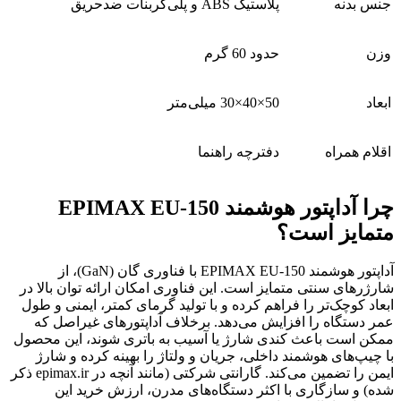
جنس بدنه
پلاستیک ABS و پلی‌کربنات ضدحریق
وزن
حدود 60 گرم
ابعاد
50×40×30 میلی‌متر
اقلام همراه
دفترچه راهنما
چرا آداپتور هوشمند EPIMAX EU-150
متمایز است؟
آداپتور هوشمند EPIMAX EU-150 با فناوری گان (GaN)، از
شارژرهای سنتی متمایز است. این فناوری امکان ارائه توان بالا در
ابعاد کوچک‌تر را فراهم کرده و با تولید گرمای کمتر، ایمنی و طول
عمر دستگاه را افزایش می‌دهد. برخلاف آداپتورهای غیراصل که
ممکن است باعث کندی شارژ یا آسیب به باتری شوند، این محصول
با چیپ‌های هوشمند داخلی، جریان و ولتاژ را بهینه کرده و شارژ
ایمن را تضمین می‌کند. گارانتی شرکتی (مانند آنچه در epimax.ir ذکر
شده) و سازگاری با اکثر دستگاه‌های مدرن، ارزش خرید این