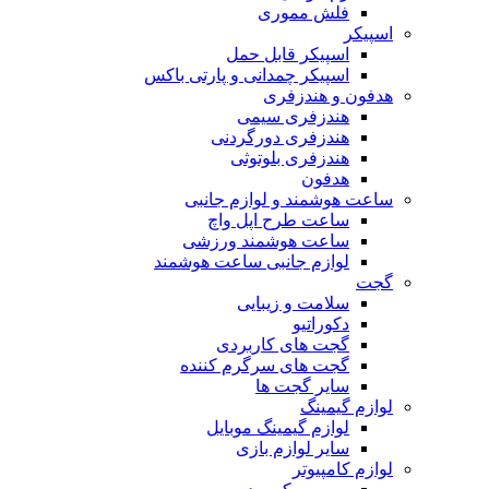
فلش مموری
اسپیکر
اسپیکر قابل حمل
اسپیکر چمدانی و پارتی باکس
هدفون و هندزفری
هندزفری سیمی
هندزفری دورگردنی
هندزفری بلوتوثی
هدفون
ساعت هوشمند و لوازم جانبی
ساعت طرح اپل واچ
ساعت هوشمند ورزشی
لوازم جانبی ساعت هوشمند
گجت
سلامت و زیبایی
دکوراتیو
گجت های کاربردی
گجت های سرگرم کننده
سایر گجت ها
لوازم گیمینگ
لوازم گیمینگ موبایل
سایر لوازم بازی
لوازم کامپیوتر