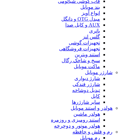
قاب گوشی شیائومی
بند موبایل
انواع آویز
مبدل OTG و دانگل
AUX و کابل صدا
باتری
گلس لنز
تجهیزات گوشی
تجهیزات فروشگاهی
استند ویترین
سیخ و شاخک رگال
ماکت موبایل
شارژر موبایل
شارژ دیواری
شارژر فندکی
تبدیل دوشاخه
کابل
سایر شارژرها
هولدر و استند موبایل
هولدر ماشین
استند رومیزی و روزمره
هولدر موتور و دوچرخه
رم و فلش و حافظه
رم موبایل