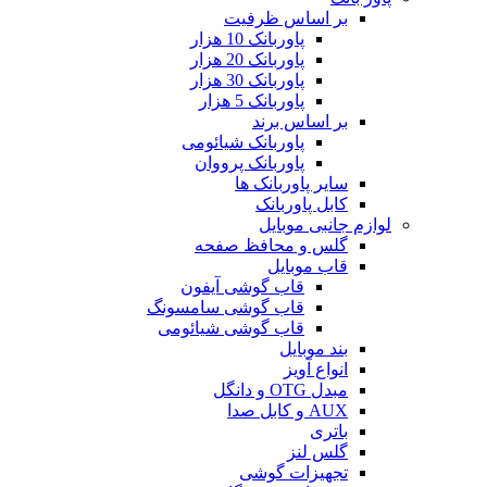
بر اساس ظرفیت
پاوربانک 10 هزار
پاوربانک 20 هزار
پاوربانک 30 هزار
پاوربانک 5 هزار
بر اساس برند
پاوربانک شیائومی
پاوربانک پرووان
سایر پاوربانک ها
کابل پاوربانک
لوازم جانبی موبایل
گلس و محافظ صفحه
قاب موبایل
قاب گوشی آیفون
قاب گوشی سامسونگ
قاب گوشی شیائومی
بند موبایل
انواع آویز
مبدل OTG و دانگل
AUX و کابل صدا
باتری
گلس لنز
تجهیزات گوشی