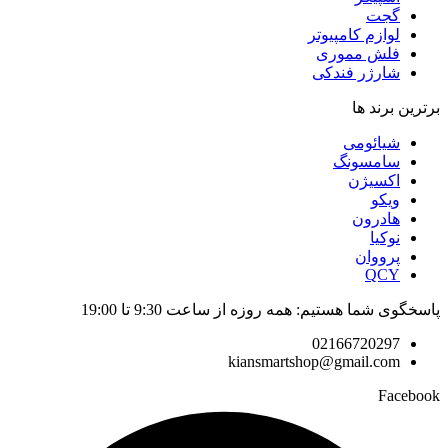
گجت
لوازم کامپیوتر
فلش مموری
شارژر فندکی
برترین برند ها
شیائومی
سامسونگ
اکسیژن
ویکو
هادرون
نوکیا
پرووان
QCY
پاسخگوی شما هستیم: همه روزه از ساعت 9:30 تا 19:00
02166720297
kiansmartshop@gmail.com
Facebook