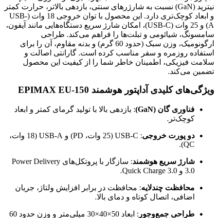
نیترید (GaN) نسبت به شارژرهای سنتی، بازدهی بالاتر، حرارت کمتر
و ابعاد کوچک‌تری دارد. این محصول با توان خروجی 18 وات (USB-
A) و 25 وات (USB-C)، امکان شارژ سریع دستگاه‌هایی مانند آیفون،
سامسونگ، شیائومی و تبلت‌ها را فراهم می‌کند. طراحی
ارگونومیک، وزن سبک (حدود 60 گرم) و بدنه مقاوم، آن را برای
استفاده روزمره و سفر مناسب کرده است. گارانتی اصالت و
سلامت فیزیکی، اطمینان خاطر شما را از کیفیت این محصول
تضمین می‌کند.
ویژگی‌های کلیدی آداپتور هوشمند EPIMAX EU-150
فناوری گان (GaN)
: بازدهی بالا با تولید گرمای کمتر و ابعاد
کوچک‌تر.
دو پورت خروجی
: USB-C (25 وات، PD) و USB-A (18 وات،
QC).
شارژ سریع هوشمند
: سازگار با پروتکل‌های Power Delivery
3.0 و Quick Charge 3.0.
محافظت چندلایه
: محافظت در برابر افزایش ولتاژ، جریان
اضافی، اتصال کوتاه و دمای بالا.
طراحی جمع‌وجور
: ابعاد 50×40×30 میلی‌متر و وزن حدود 60