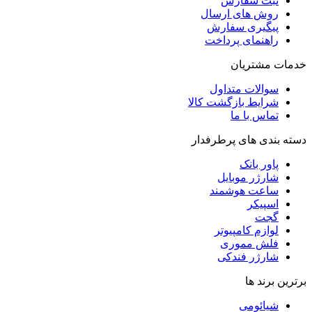
ثبت سفارش
روش‌ های ارسال
پیگیری سفارش
راهنمای پرداخت
خدمات مشتریان
سوالات متداول
شرایط بازگشت کالا
تماس با ما
دسته بندی های پرطرفدار
پاور بانک
شارژر موبایل
ساعت هوشمند
اسپیکر
گجت
لوازم کامپیوتر
فلش مموری
شارژر فندکی
برترین برند ها
شیائومی