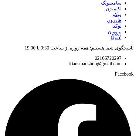
سامسونگ
اکسیژن
ویکو
هادرون
نوکیا
پرووان
QCY
پاسخگوی شما هستیم: همه روزه از ساعت 9:30 تا 19:00
02166720297
kiansmartshop@gmail.com
Facebook