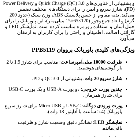
و پشتیبانی از فناوری‌های Quick Charge (QC) 3.0 و Power Delivery
(PD)، شارژ سریع و ایمن را برای دستگاه‌های مختلف تضمین
می‌کند. بدنه مقاوم از جنس پلاستیک ABS، وزن سبک (حدود 200
گرم) و ابعاد جمع‌وجور (120×65×15 میلی‌متر)، این پاوربانک را برای
حمل آسان و استفاده روزمره مناسب کرده است. نمایشگر LED و
گارانتی اصالت، اطمینان و راحتی را برای کاربران به ارمغان
می‌آورد.
ویژگی‌های کلیدی پاوربانک پرووان PPB5119
ظرفیت 10000 میلی‌آمپرساعت
: مناسب برای شارژ 1.5 تا 2
بار گوشی‌های هوشمند.
شارژ سریع 20 وات
: پشتیبانی از QC 3.0 و PD.
چندین پورت خروجی
: دو پورت USB-A و یک پورت USB-C
برای شارژ همزمان.
پورت ورودی دوگانه
: USB-C و Micro USB برای شارژ سریع
پاوربانک (4-5 ساعت با آداپتور 18 وات).
نمایشگر LED
: نشانگر دقیق وضعیت شارژ و ظرفیت
باقی‌مانده.