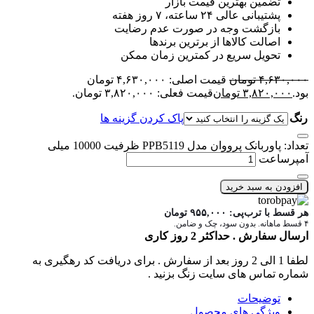
تضمین بهترین قیمت بازار
پشتیبانی عالی ۲۴ ساعته، ۷ روز هفته
بازگشت وجه در صورت عدم رضایت
اصالت کالاها از برترین برندها
تحویل سریع در کمترین زمان ممکن
۴,۶۳۰,۰۰۰
تومان
قیمت اصلی: ۴,۶۳۰,۰۰۰ تومان
بود.
۳,۸۲۰,۰۰۰
تومان
قیمت فعلی: ۳,۸۲۰,۰۰۰ تومان.
رنگ
پاک کردن گزینه ها
تعداد: پاوربانک پرووان مدل PPB5119 ظرفیت 10000 میلی
آمپرساعت
افزودن به سبد خرید
هر قسط با ترب‌پی:
۹۵۵,۰۰۰
تومان
۴ قسط ماهانه. بدون سود، چک و ضامن.
ارسال سفارش . حداکثر 2 روز کاری
لطفا 1 الی 2 روز بعد از سفارش . برای دریافت کد رهگیری به
شماره تماس های سایت زنگ بزنید .
توضیحات
ویژگی های محصول