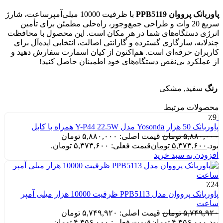
پاوربانک پرووان PPB5119
با ظرفیت 10000 میلی‌آمپرساعت، شارژ
سریع 20 وات و طراحی جمع‌وجور، راه‌حلی مطمئن برای تأمین
انرژی دستگاه‌های شما در هر مکان است. این محصول با محافظت
چندلایه، سازگاری گسترده و گارانتی اصالت، انتخابی ایده‌آل برای
کاربران حرفه‌ای است. هم‌اکنون از کیان اسمارت سفارش دهید و
از عملکرد بی‌نقص دستگاه‌های خود اطمینان حاصل کنید!
رنگ
سفید, مشکی
محصولات مرتبط
٪9
پاوربانک 50 هزار Yosonda مدل Y-P44 22.5W همراه با کابل
۵,۸۸۰,۰۰۰
تومان
قیمت اصلی: ۵,۸۸۰,۰۰۰ تومان
بود.
۵,۳۷۳,۶۰۰
تومان
قیمت فعلی: ۵,۳۷۳,۶۰۰ تومان.
افزودن به سبد خرید
٪24
پاوربانک پرووان مدل PPB5113 ظرفیت 10000 هزار میلی آمپر
ساعت
۵,۷۴۹,۹۲۰
تومان
قیمت اصلی: ۵,۷۴۹,۹۲۰ تومان
بود.
۴,۳۵۶,۰۰۰
تومان
قیمت فعلی: ۴,۳۵۶,۰۰۰ تومان.