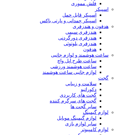
فلش مموری
اسپیکر
اسپیکر قابل حمل
اسپیکر چمدانی و پارتی باکس
هدفون و هندزفری
هندزفری سیمی
هندزفری دورگردنی
هندزفری بلوتوثی
هدفون
ساعت هوشمند و لوازم جانبی
ساعت طرح اپل واچ
ساعت هوشمند ورزشی
لوازم جانبی ساعت هوشمند
گجت
سلامت و زیبایی
دکوراتیو
گجت های کاربردی
گجت های سرگرم کننده
سایر گجت ها
لوازم گیمینگ
لوازم گیمینگ موبایل
سایر لوازم بازی
لوازم کامپیوتر