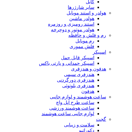
کابل
سایر شارژرها
هولدر و استند موبایل
هولدر ماشین
استند رومیزی و روزمره
هولدر موتور و دوچرخه
رم و فلش و حافظه
رم موبایل
فلش مموری
اسپیکر
اسپیکر قابل حمل
اسپیکر چمدانی و پارتی باکس
هدفون و هندزفری
هندزفری سیمی
هندزفری دورگردنی
هندزفری بلوتوثی
هدفون
ساعت هوشمند و لوازم جانبی
ساعت طرح اپل واچ
ساعت هوشمند ورزشی
لوازم جانبی ساعت هوشمند
گجت
سلامت و زیبایی
دکوراتیو