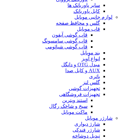
سایر پاوربانک ها
کابل پاوربانک
لوازم جانبی موبایل
گلس و محافظ صفحه
قاب موبایل
قاب گوشی آیفون
قاب گوشی سامسونگ
قاب گوشی شیائومی
بند موبایل
انواع آویز
مبدل OTG و دانگل
AUX و کابل صدا
باتری
گلس لنز
تجهیزات گوشی
تجهیزات فروشگاهی
استند ویترین
سیخ و شاخک رگال
ماکت موبایل
شارژر موبایل
شارژ دیواری
شارژر فندکی
تبدیل دوشاخه