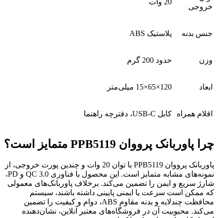
20 وات
خروجی
جنس بدنه
پلاستیک ABS
وزن
حدود 200 گرم
ابعاد
120×65×15 میلی‌متر
اقلام همراه
کابل USB-C، دفترچه راهنما
چرا پاوربانک پرووان PPB5119 متمایز است؟
پاوربانک پرووان PPB5119 با توان 20 وات و چندین پورت خروجی، از
نمونه‌های مشابه متمایز است. این محصول با فناوری QC 3.0 و PD،
شارژ سریع و ایمن را تضمین می‌کند. برخلاف پاوربانک‌های معمولی
که ممکن است سرعت یا ایمنی پایینی داشته باشند، سیستم
محافظت چندلایه و بدنه مقاوم ABS، دوام و کیفیت را تضمین
می‌کند. محبوبیت آن در فروشگاه‌های معتبر آنلاین، نشان‌دهنده