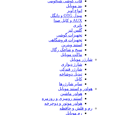
قاب گوشی شیائومی
بند موبایل
انواع آویز
مبدل OTG و دانگل
AUX و کابل صدا
باتری
گلس لنز
تجهیزات گوشی
تجهیزات فروشگاهی
استند ویترین
سیخ و شاخک رگال
ماکت موبایل
شارژر موبایل
شارژ دیواری
شارژر فندکی
تبدیل دوشاخه
کابل
سایر شارژرها
هولدر و استند موبایل
هولدر ماشین
استند رومیزی و روزمره
هولدر موتور و دوچرخه
رم و فلش و حافظه
رم موبایل