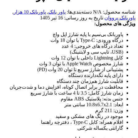
شناسه محصول:
N/A
دسته‌بندی‌ها:
پاور بانک
,
پاوربانک 10 هزار
,
پاوربانک پرووان
تاریخ به روز رسانی:
16 تیر 1405
ویژگی های محصول:
پاوربانک بی‌سیم با پایه شارژ اپل واچ
درگاه ورودی: Type-C با توان 18 وات
تعداد درگاه های خروجی: 4 عدد
(USB، تایپ سی و لایتنینگ)
کابل Lightning داخلی با توان 12 وات
شارژ مخصوص Apple Watch با توان 3 وات
پشتیبانی از شارژ سریع تا توان 20 وات (PD)
دارای پایه نگه‌دارنده دستگاه
قابلیت شارژ هم‌زمان چند دستگاه
محافظت در برابر اتصال کوتاه، افزایش دما و شدت‌جریان
زمان شارژ کامل: 3.5 تا 4 ساعت با شارژ سریع
جنس بدنه: پلاستیک ABS مقاوم
ابعاد: 10.8x6.7x2.1 سانتی متر
وزن: 211 گرم
موجود در رنگ های مشکی و سفید
اقلام همراه: کابل Type-C ، دفترچه راهنما
گارانتی یکساله شرکتی