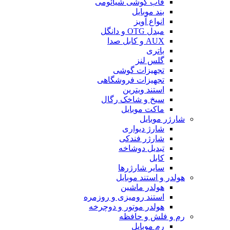
قاب گوشی شیائومی
بند موبایل
انواع آویز
مبدل OTG و دانگل
AUX و کابل صدا
باتری
گلس لنز
تجهیزات گوشی
تجهیزات فروشگاهی
استند ویترین
سیخ و شاخک رگال
ماکت موبایل
شارژر موبایل
شارژ دیواری
شارژر فندکی
تبدیل دوشاخه
کابل
سایر شارژرها
هولدر و استند موبایل
هولدر ماشین
استند رومیزی و روزمره
هولدر موتور و دوچرخه
رم و فلش و حافظه
رم موبایل