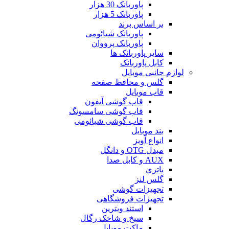
پاوربانک 30 هزار
پاوربانک 5 هزار
بر اساس برند
پاوربانک شیائومی
پاوربانک پرووان
سایر پاوربانک ها
کابل پاوربانک
لوازم جانبی موبایل
گلس و محافظ صفحه
قاب موبایل
قاب گوشی آیفون
قاب گوشی سامسونگ
قاب گوشی شیائومی
بند موبایل
انواع آویز
مبدل OTG و دانگل
AUX و کابل صدا
باتری
گلس لنز
تجهیزات گوشی
تجهیزات فروشگاهی
استند ویترین
سیخ و شاخک رگال
ماکت موبایل