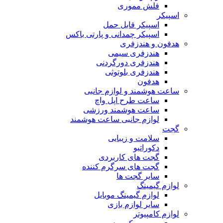
فلش مموری
اسپیکر
اسپیکر قابل حمل
اسپیکر چمدانی و پارتی باکس
هدفون و هندزفری
هندزفری سیمی
هندزفری دورگردنی
هندزفری بلوتوثی
هدفون
ساعت هوشمند و لوازم جانبی
ساعت طرح اپل واچ
ساعت هوشمند ورزشی
لوازم جانبی ساعت هوشمند
گجت
سلامت و زیبایی
دکوراتیو
گجت های کاربردی
گجت های سرگرم کننده
سایر گجت ها
لوازم گیمینگ
لوازم گیمینگ موبایل
سایر لوازم بازی
لوازم کامپیوتر