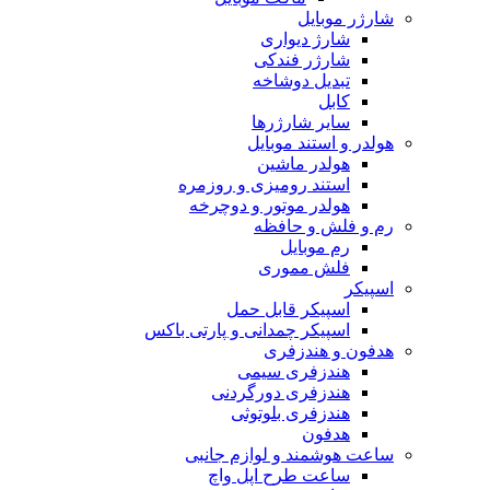
شارژر موبایل
شارژ دیواری
شارژر فندکی
تبدیل دوشاخه
کابل
سایر شارژرها
هولدر و استند موبایل
هولدر ماشین
استند رومیزی و روزمره
هولدر موتور و دوچرخه
رم و فلش و حافظه
رم موبایل
فلش مموری
اسپیکر
اسپیکر قابل حمل
اسپیکر چمدانی و پارتی باکس
هدفون و هندزفری
هندزفری سیمی
هندزفری دورگردنی
هندزفری بلوتوثی
هدفون
ساعت هوشمند و لوازم جانبی
ساعت طرح اپل واچ