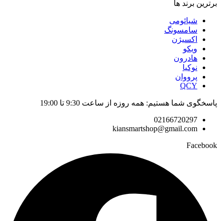
برترین برند ها
شیائومی
سامسونگ
اکسیژن
ویکو
هادرون
نوکیا
پرووان
QCY
پاسخگوی شما هستیم: همه روزه از ساعت 9:30 تا 19:00
02166720297
kiansmartshop@gmail.com
Facebook