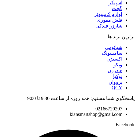
اسپیکر
گجت
لوازم کامپیوتر
فلش مموری
شارژر فندکی
برترین برند ها
شیائومی
سامسونگ
اکسیژن
ویکو
هادرون
نوکیا
پرووان
QCY
پاسخگوی شما هستیم: همه روزه از ساعت 9:30 تا 19:00
02166720297
kiansmartshop@gmail.com
Facebook