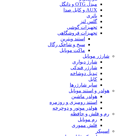
مبدل OTG و دانگل
AUX و کابل صدا
باتری
گلس لنز
تجهیزات گوشی
تجهیزات فروشگاهی
استند ویترین
سیخ و شاخک رگال
ماکت موبایل
شارژر موبایل
شارژ دیواری
شارژر فندکی
تبدیل دوشاخه
کابل
سایر شارژرها
هولدر و استند موبایل
هولدر ماشین
استند رومیزی و روزمره
هولدر موتور و دوچرخه
رم و فلش و حافظه
رم موبایل
فلش مموری
اسپیکر