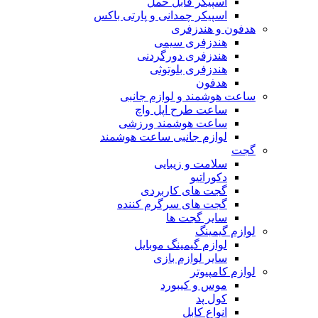
اسپیکر قابل حمل
اسپیکر چمدانی و پارتی باکس
هدفون و هندزفری
هندزفری سیمی
هندزفری دورگردنی
هندزفری بلوتوثی
هدفون
ساعت هوشمند و لوازم جانبی
ساعت طرح اپل واچ
ساعت هوشمند ورزشی
لوازم جانبی ساعت هوشمند
گجت
سلامت و زیبایی
دکوراتیو
گجت های کاربردی
گجت های سرگرم کننده
سایر گجت ها
لوازم گیمینگ
لوازم گیمینگ موبایل
سایر لوازم بازی
لوازم کامپیوتر
موس و کیبورد
کول پد
انواع کابل