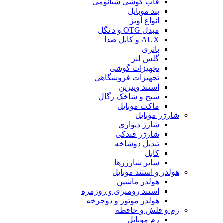
قاب گوشی شیائومی
بند موبایل
انواع آویز
مبدل OTG و دانگل
AUX و کابل صدا
باتری
گلس لنز
تجهیزات گوشی
تجهیزات فروشگاهی
استند ویترین
سیخ و شاخک رگال
ماکت موبایل
شارژر موبایل
شارژ دیواری
شارژر فندکی
تبدیل دوشاخه
کابل
سایر شارژرها
هولدر و استند موبایل
هولدر ماشین
استند رومیزی و روزمره
هولدر موتور و دوچرخه
رم و فلش و حافظه
رم موبایل