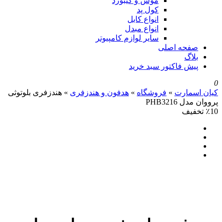
موس و کیبورد
کول پد
انواع کابل
انواع مبدل
سایر لوازم کامپیوتر
صفحه اصلی
بلاگ
پیش فاکتور سبد خرید
0
کیان اسمارت
»
فروشگاه
»
هدفون و هندزفری
»
هندزفری بلوتوثی
پرووان مدل PHB3216
٪10 تخفیف