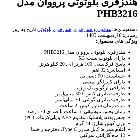
هندزفری بلوتوثی پرووان مدل
PHB3216
دسته‌بندی‌ها:
هدفون و هندزفری
,
هندزفری بلوتوثی
تاریخ به روز
رسانی:
8 اردیبهشت 1405
ویژگی های محصول:
هندزفری بلوتوثی پرووان مدل PHB3216
دارای بلوتوث نسخه 5.3
پاسخ فرکانسی: 100 هرتز الی 20 کیلو هرتز
امپدانس: 32 اهم
حساسیت: 90 دسی بل
دارای کنترلگر لمسی
طراحی آرگونومیک و زیبا
ظرفیت باتری کیس: 300 میلی‌آمپر
ظرفیت باتری گوشی: 30 میلی‌آمپر
مدت زمان شارژ کیس: 2 ساعت
زمان پخش موسیقی: 5 ساعت با صدای 70 درصد
جنس بدنه: پلاستیک مقاوم ABS و پلی‌کربنات (PC)
وزن کیس شارژ: 44 گرم
اقلام همراه: کابل شارژ Type-C، دفترچه راهنما
12 ماه گارانتی شرکتی