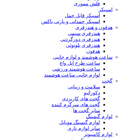
فلش مموری
اسپیکر
اسپیکر قابل حمل
اسپیکر چمدانی و پارتی باکس
هدفون و هندزفری
هندزفری سیمی
هندزفری دورگردنی
هندزفری بلوتوثی
هدفون
ساعت هوشمند و لوازم جانبی
ساعت طرح اپل واچ
ساعت هوشمند ورزشی
لوازم جانبی ساعت هوشمند
گجت
سلامت و زیبایی
دکوراتیو
گجت های کاربردی
گجت های سرگرم کننده
سایر گجت ها
لوازم گیمینگ
لوازم گیمینگ موبایل
سایر لوازم بازی
لوازم کامپیوتر