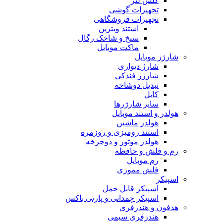
گلس لنز
تجهیزات گوشی
تجهیزات فروشگاهی
استند ویترین
سیخ و شاخک رگال
ماکت موبایل
شارژر موبایل
شارژ دیواری
شارژر فندکی
تبدیل دوشاخه
کابل
سایر شارژرها
هولدر و استند موبایل
هولدر ماشین
استند رومیزی و روزمره
هولدر موتور و دوچرخه
رم و فلش و حافظه
رم موبایل
فلش مموری
اسپیکر
اسپیکر قابل حمل
اسپیکر چمدانی و پارتی باکس
هدفون و هندزفری
هندزفری سیمی