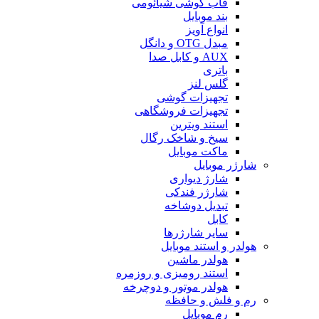
قاب گوشی شیائومی
بند موبایل
انواع آویز
مبدل OTG و دانگل
AUX و کابل صدا
باتری
گلس لنز
تجهیزات گوشی
تجهیزات فروشگاهی
استند ویترین
سیخ و شاخک رگال
ماکت موبایل
شارژر موبایل
شارژ دیواری
شارژر فندکی
تبدیل دوشاخه
کابل
سایر شارژرها
هولدر و استند موبایل
هولدر ماشین
استند رومیزی و روزمره
هولدر موتور و دوچرخه
رم و فلش و حافظه
رم موبایل