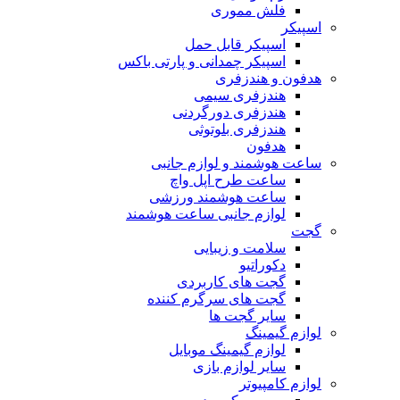
فلش مموری
اسپیکر
اسپیکر قابل حمل
اسپیکر چمدانی و پارتی باکس
هدفون و هندزفری
هندزفری سیمی
هندزفری دورگردنی
هندزفری بلوتوثی
هدفون
ساعت هوشمند و لوازم جانبی
ساعت طرح اپل واچ
ساعت هوشمند ورزشی
لوازم جانبی ساعت هوشمند
گجت
سلامت و زیبایی
دکوراتیو
گجت های کاربردی
گجت های سرگرم کننده
سایر گجت ها
لوازم گیمینگ
لوازم گیمینگ موبایل
سایر لوازم بازی
لوازم کامپیوتر