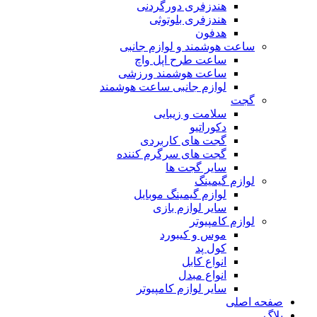
هندزفری دورگردنی
هندزفری بلوتوثی
هدفون
ساعت هوشمند و لوازم جانبی
ساعت طرح اپل واچ
ساعت هوشمند ورزشی
لوازم جانبی ساعت هوشمند
گجت
سلامت و زیبایی
دکوراتیو
گجت های کاربردی
گجت های سرگرم کننده
سایر گجت ها
لوازم گیمینگ
لوازم گیمینگ موبایل
سایر لوازم بازی
لوازم کامپیوتر
موس و کیبورد
کول پد
انواع کابل
انواع مبدل
سایر لوازم کامپیوتر
صفحه اصلی
بلاگ