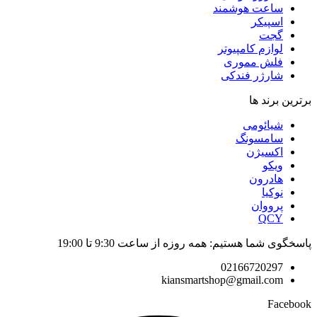
ساعت هوشمند
اسپیکر
گجت
لوازم کامپیوتر
فلش مموری
شارژر فندکی
برترین برند ها
شیائومی
سامسونگ
اکسیژن
ویکو
هادرون
نوکیا
پرووان
QCY
پاسخگوی شما هستیم: همه روزه از ساعت 9:30 تا 19:00
02166720297
kiansmartshop@gmail.com
Facebook