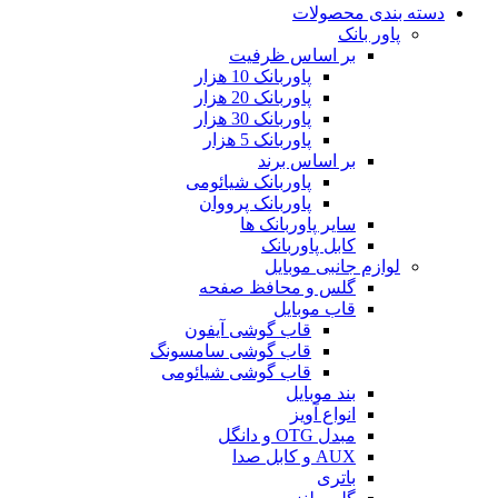
دسته بندی محصولات
پاور بانک
بر اساس ظرفیت
پاوربانک 10 هزار
پاوربانک 20 هزار
پاوربانک 30 هزار
پاوربانک 5 هزار
بر اساس برند
پاوربانک شیائومی
پاوربانک پرووان
سایر پاوربانک ها
کابل پاوربانک
لوازم جانبی موبایل
گلس و محافظ صفحه
قاب موبایل
قاب گوشی آیفون
قاب گوشی سامسونگ
قاب گوشی شیائومی
بند موبایل
انواع آویز
مبدل OTG و دانگل
AUX و کابل صدا
باتری