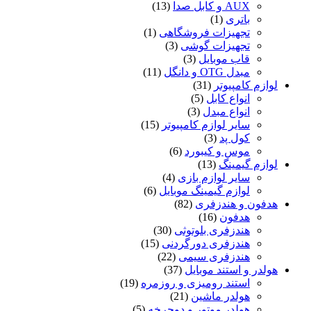
AUX و کابل صدا
(13)
باتری
(1)
تجهیزات فروشگاهی
(1)
تجهیزات گوشی
(3)
قاب موبایل
(3)
مبدل OTG و دانگل
(11)
لوازم کامپیوتر
(31)
انواع کابل
(5)
انواع مبدل
(3)
سایر لوازم کامپیوتر
(15)
کول پد
(3)
موس و کیبورد
(6)
لوازم گیمینگ
(13)
سایر لوازم بازی
(4)
لوازم گیمینگ موبایل
(6)
هدفون و هندزفری
(82)
هدفون
(16)
هندزفری بلوتوثی
(30)
هندزفری دورگردنی
(15)
هندزفری سیمی
(22)
هولدر و استند موبایل
(37)
استند رومیزی و روزمره
(19)
هولدر ماشین
(21)
هولدر موتور و دوچرخه
(5)