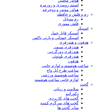
هولدر ماشین
استند رومیزی و روزمره
هولدر موتور و دوچرخه
رم و فلش و حافظه
رم موبایل
فلش مموری
اسپیکر
اسپیکر قابل حمل
اسپیکر چمدانی و پارتی باکس
هدفون و هندزفری
هندزفری سیمی
هندزفری دورگردنی
هندزفری بلوتوثی
هدفون
ساعت هوشمند و لوازم جانبی
ساعت طرح اپل واچ
ساعت هوشمند ورزشی
لوازم جانبی ساعت هوشمند
گجت
سلامت و زیبایی
دکوراتیو
گجت های کاربردی
گجت های سرگرم کننده
سایر گجت ها