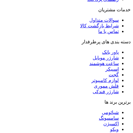
خدمات مشتریان
سوالات متداول
شرایط بازگشت کالا
تماس با ما
دسته بندی های پرطرفدار
پاور بانک
شارژر موبایل
ساعت هوشمند
اسپیکر
گجت
لوازم کامپیوتر
فلش مموری
شارژر فندکی
برترین برند ها
شیائومی
سامسونگ
اکسیژن
ویکو