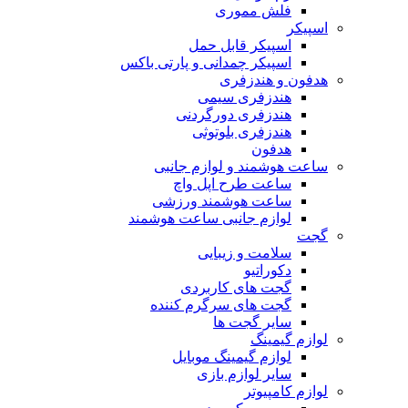
فلش مموری
اسپیکر
اسپیکر قابل حمل
اسپیکر چمدانی و پارتی باکس
هدفون و هندزفری
هندزفری سیمی
هندزفری دورگردنی
هندزفری بلوتوثی
هدفون
ساعت هوشمند و لوازم جانبی
ساعت طرح اپل واچ
ساعت هوشمند ورزشی
لوازم جانبی ساعت هوشمند
گجت
سلامت و زیبایی
دکوراتیو
گجت های کاربردی
گجت های سرگرم کننده
سایر گجت ها
لوازم گیمینگ
لوازم گیمینگ موبایل
سایر لوازم بازی
لوازم کامپیوتر