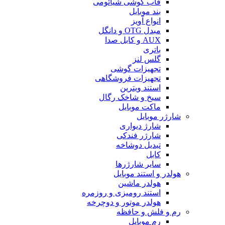
قاب گوشی شیائومی
بند موبایل
انواع آویز
مبدل OTG و دانگل
AUX و کابل صدا
باتری
گلس لنز
تجهیزات گوشی
تجهیزات فروشگاهی
استند ویترین
سیخ و شاخک رگال
ماکت موبایل
شارژر موبایل
شارژ دیواری
شارژر فندکی
تبدیل دوشاخه
کابل
سایر شارژرها
هولدر و استند موبایل
هولدر ماشین
استند رومیزی و روزمره
هولدر موتور و دوچرخه
رم و فلش و حافظه
رم موبایل