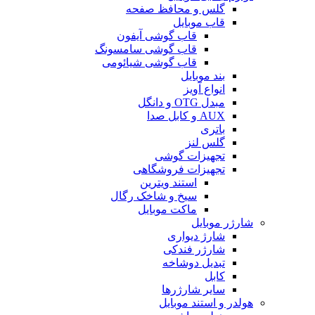
گلس و محافظ صفحه
قاب موبایل
قاب گوشی آیفون
قاب گوشی سامسونگ
قاب گوشی شیائومی
بند موبایل
انواع آویز
مبدل OTG و دانگل
AUX و کابل صدا
باتری
گلس لنز
تجهیزات گوشی
تجهیزات فروشگاهی
استند ویترین
سیخ و شاخک رگال
ماکت موبایل
شارژر موبایل
شارژ دیواری
شارژر فندکی
تبدیل دوشاخه
کابل
سایر شارژرها
هولدر و استند موبایل