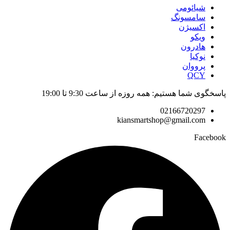
شیائومی
سامسونگ
اکسیژن
ویکو
هادرون
نوکیا
پرووان
QCY
پاسخگوی شما هستیم: همه روزه از ساعت 9:30 تا 19:00
02166720297
kiansmartshop@gmail.com
Facebook