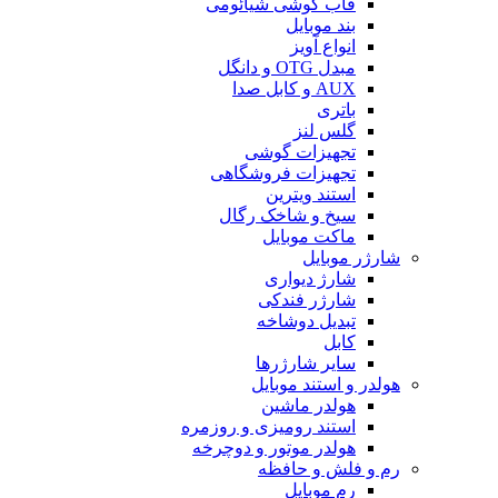
قاب گوشی شیائومی
بند موبایل
انواع آویز
مبدل OTG و دانگل
AUX و کابل صدا
باتری
گلس لنز
تجهیزات گوشی
تجهیزات فروشگاهی
استند ویترین
سیخ و شاخک رگال
ماکت موبایل
شارژر موبایل
شارژ دیواری
شارژر فندکی
تبدیل دوشاخه
کابل
سایر شارژرها
هولدر و استند موبایل
هولدر ماشین
استند رومیزی و روزمره
هولدر موتور و دوچرخه
رم و فلش و حافظه
رم موبایل