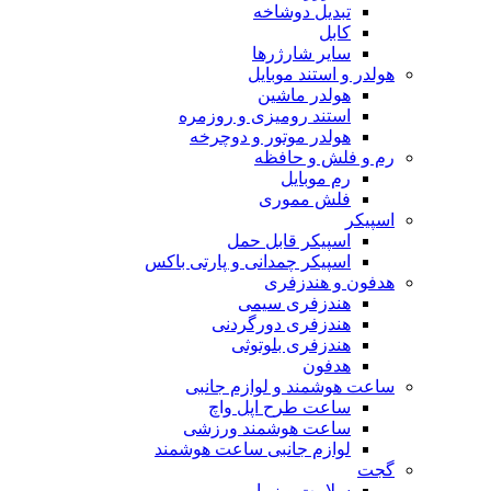
تبدیل دوشاخه
کابل
سایر شارژرها
هولدر و استند موبایل
هولدر ماشین
استند رومیزی و روزمره
هولدر موتور و دوچرخه
رم و فلش و حافظه
رم موبایل
فلش مموری
اسپیکر
اسپیکر قابل حمل
اسپیکر چمدانی و پارتی باکس
هدفون و هندزفری
هندزفری سیمی
هندزفری دورگردنی
هندزفری بلوتوثی
هدفون
ساعت هوشمند و لوازم جانبی
ساعت طرح اپل واچ
ساعت هوشمند ورزشی
لوازم جانبی ساعت هوشمند
گجت
سلامت و زیبایی