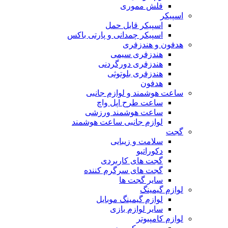
فلش مموری
اسپیکر
اسپیکر قابل حمل
اسپیکر چمدانی و پارتی باکس
هدفون و هندزفری
هندزفری سیمی
هندزفری دورگردنی
هندزفری بلوتوثی
هدفون
ساعت هوشمند و لوازم جانبی
ساعت طرح اپل واچ
ساعت هوشمند ورزشی
لوازم جانبی ساعت هوشمند
گجت
سلامت و زیبایی
دکوراتیو
گجت های کاربردی
گجت های سرگرم کننده
سایر گجت ها
لوازم گیمینگ
لوازم گیمینگ موبایل
سایر لوازم بازی
لوازم کامپیوتر