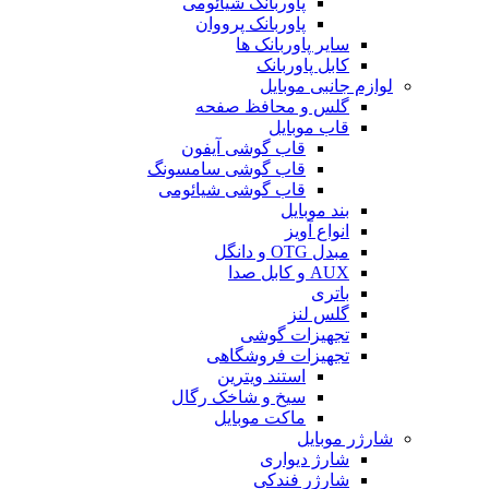
پاوربانک شیائومی
پاوربانک پرووان
سایر پاوربانک ها
کابل پاوربانک
لوازم جانبی موبایل
گلس و محافظ صفحه
قاب موبایل
قاب گوشی آیفون
قاب گوشی سامسونگ
قاب گوشی شیائومی
بند موبایل
انواع آویز
مبدل OTG و دانگل
AUX و کابل صدا
باتری
گلس لنز
تجهیزات گوشی
تجهیزات فروشگاهی
استند ویترین
سیخ و شاخک رگال
ماکت موبایل
شارژر موبایل
شارژ دیواری
شارژر فندکی