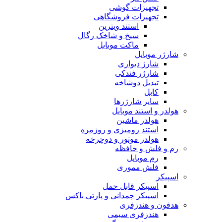
تجهیزات گوشی
تجهیزات فروشگاهی
استند ویترین
سیخ و شاخک رگال
ماکت موبایل
شارژر موبایل
شارژ دیواری
شارژر فندکی
تبدیل دوشاخه
کابل
سایر شارژرها
هولدر و استند موبایل
هولدر ماشین
استند رومیزی و روزمره
هولدر موتور و دوچرخه
رم و فلش و حافظه
رم موبایل
فلش مموری
اسپیکر
اسپیکر قابل حمل
اسپیکر چمدانی و پارتی باکس
هدفون و هندزفری
هندزفری سیمی