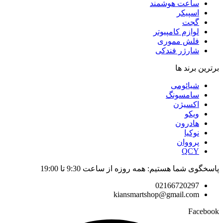
ساعت هوشمند
اسپیکر
گجت
لوازم کامپیوتر
فلش مموری
شارژر فندکی
برترین برند ها
شیائومی
سامسونگ
اکسیژن
ویکو
هادرون
نوکیا
پرووان
QCY
پاسخگوی شما هستیم: همه روزه از ساعت 9:30 تا 19:00
02166720297
kiansmartshop@gmail.com
Facebook