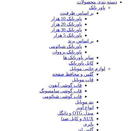
دسته بندی محصولات
پاور بانک
بر اساس ظرفیت
پاوربانک 10 هزار
پاوربانک 20 هزار
پاوربانک 30 هزار
پاوربانک 5 هزار
بر اساس برند
پاوربانک شیائومی
پاوربانک پرووان
سایر پاوربانک ها
کابل پاوربانک
لوازم جانبی موبایل
گلس و محافظ صفحه
قاب موبایل
قاب گوشی آیفون
قاب گوشی سامسونگ
قاب گوشی شیائومی
بند موبایل
انواع آویز
مبدل OTG و دانگل
AUX و کابل صدا
باتری
گلس لنز