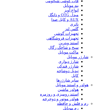
قاب گوشی شیائومی
بند موبایل
انواع آویز
مبدل OTG و دانگل
AUX و کابل صدا
باتری
گلس لنز
تجهیزات گوشی
تجهیزات فروشگاهی
استند ویترین
سیخ و شاخک رگال
ماکت موبایل
شارژر موبایل
شارژ دیواری
شارژر فندکی
تبدیل دوشاخه
کابل
سایر شارژرها
هولدر و استند موبایل
هولدر ماشین
استند رومیزی و روزمره
هولدر موتور و دوچرخه
رم و فلش و حافظه
رم موبایل