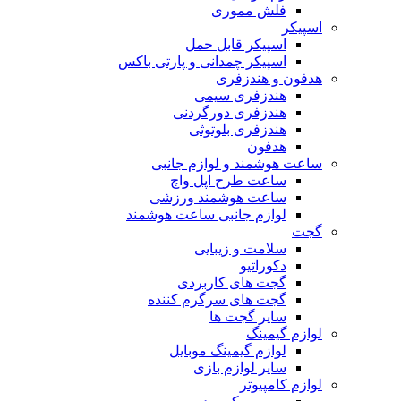
فلش مموری
اسپیکر
اسپیکر قابل حمل
اسپیکر چمدانی و پارتی باکس
هدفون و هندزفری
هندزفری سیمی
هندزفری دورگردنی
هندزفری بلوتوثی
هدفون
ساعت هوشمند و لوازم جانبی
ساعت طرح اپل واچ
ساعت هوشمند ورزشی
لوازم جانبی ساعت هوشمند
گجت
سلامت و زیبایی
دکوراتیو
گجت های کاربردی
گجت های سرگرم کننده
سایر گجت ها
لوازم گیمینگ
لوازم گیمینگ موبایل
سایر لوازم بازی
لوازم کامپیوتر