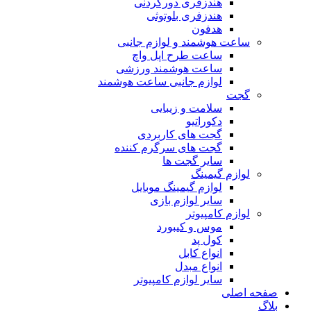
هندزفری دورگردنی
هندزفری بلوتوثی
هدفون
ساعت هوشمند و لوازم جانبی
ساعت طرح اپل واچ
ساعت هوشمند ورزشی
لوازم جانبی ساعت هوشمند
گجت
سلامت و زیبایی
دکوراتیو
گجت های کاربردی
گجت های سرگرم کننده
سایر گجت ها
لوازم گیمینگ
لوازم گیمینگ موبایل
سایر لوازم بازی
لوازم کامپیوتر
موس و کیبورد
کول پد
انواع کابل
انواع مبدل
سایر لوازم کامپیوتر
صفحه اصلی
بلاگ